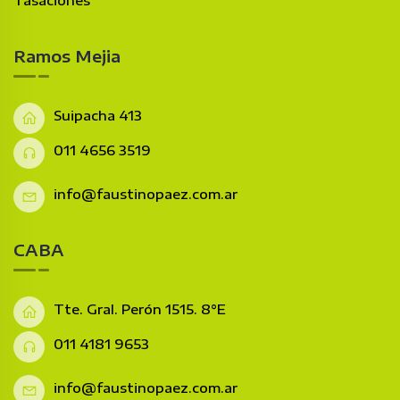
Tasaciones
Ramos Mejia
Suipacha 413
011 4656 3519
info@faustinopaez.com.ar
CABA
Tte. Gral. Perón 1515. 8°E
011 4181 9653
info@faustinopaez.com.ar